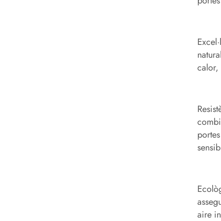
portes
Excel·
natura
calor,
Resist
combin
portes
sensib
Ecològ
assegu
aire i