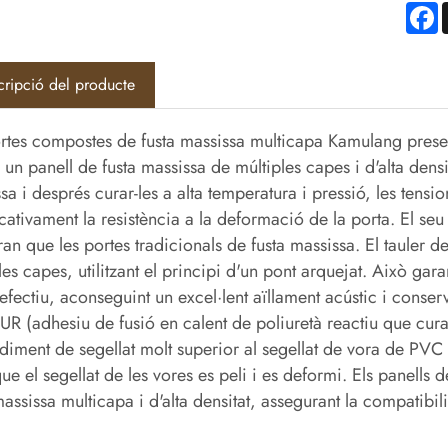
F
cripció del producte
rtes compostes de fusta massissa multicapa Kamulang present
za un panell de fusta massissa de múltiples capes i d'alta dens
sa i després curar-les a alta temperatura i pressió, les tensi
icativament la resistència a la deformació de la porta. El se
an que les portes tradicionals de fusta massissa. El tauler d
les capes, utilitzant el principi d'un pont arquejat. Això gar
 efectiu, aconseguint un excel·lent aïllament acústic i conser
R (adhesiu de fusió en calent de poliuretà reactiu que cura l
diment de segellat molt superior al segellat de vora de PVC t
que el segellat de les vores es peli i es deformi. Els panells d
massissa multicapa i d'alta densitat, assegurant la compatibilita