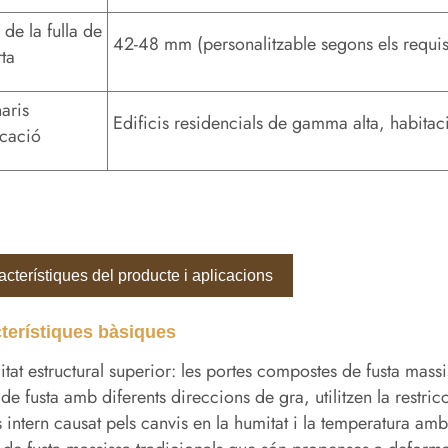
 de la fulla de
42-48 mm (personalitzable segons els requis
rta
aris
Edificis residencials de gamma alta, habitaci
icació
cterístiques del producte i aplicacions
terístiques bàsiques
litat estructural superior: les portes compostes de fusta m
de fusta amb diferents direccions de gra, utilitzen la restr
ès intern causat pels canvis en la humitat i la temperatura a