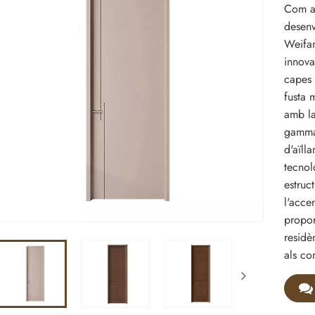
Com a 
desenv
Weifan
innova
capes 
fusta 
amb la
gamma 
d'aïll
tecnol
estruc
l'acce
propor
residè
als co