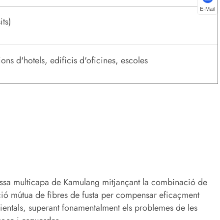
E-Mail
its)
ons d'hotels, edificis d'oficines, escoles
assissa multicapa de Kamulang mitjançant la combinació de
icció mútua de fibres de fusta per compensar eficaçment
mbientals, superant fonamentalment els problemes de les