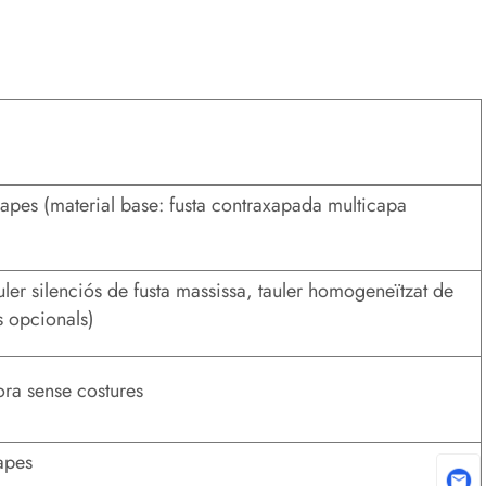
capes (material base: fusta contraxapada multicapa
uler silenciós de fusta massissa, tauler homogeneïtzat de
s opcionals)
ra sense costures
apes