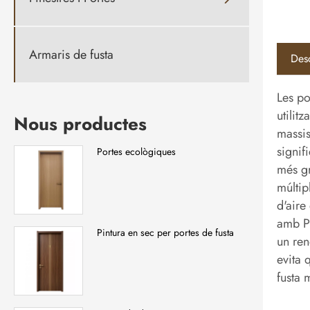
Armaris de fusta
Des
Les po
utilit
Nous productes
massis
signif
Portes ecològiques
més gr
múltip
d'aire
amb PU
Pintura en sec per portes de fusta
un ren
evita 
fusta 