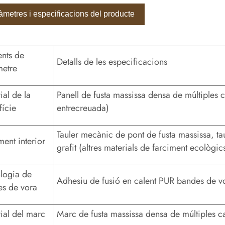
àmetres i especificacions del producte
nts de
Detalls de les especificacions
metre
ial de la
Panell de fusta massissa densa de múltiples 
fície
entrecreuada)
Tauler mecànic de pont de fusta massissa, ta
ment interior
grafit (altres materials de farciment ecològic
logia de
Adhesiu de fusió en calent PUR bandes de vo
s de vora
ial del marc
Marc de fusta massissa densa de múltiples c