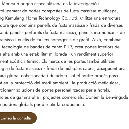
fàbrica d'origen especialitzada en la investigació i
olupament de portes compostes de fusta massissa multicapa,
g Kamulang Home Technology Co., Ltd. utilitza una estructura
dora que combina panells de fusta massissa xifrada de diverses
amb panells perforats de fusta massissa, panells insonorisants de
massissa i nuclis de taulers homogenis de grafit. Això, combinat
 tecnologia de bandes de canto PUR, crea portes interiors de
alta amb una estabilitat millorada i un rendiment superior
ament acústic i tèrmic. Els marcs de les portes també utilitzen
ogia de fusta massissa xifrada de múltiples capes, assegurant una
tura global cohesionada i duradora. Tot el nostre procés posa
nt en la protecció del medi ambient i la producció meticulosa,
cionant solucions de portes personalitzades per a hotels,
ncies de gamma alta i projectes comercials. Donem la benvinguda
mpradors globals per discutir la cooperació.
Envieu la consulta