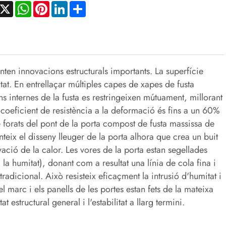
acebook
X
WhatsApp
Pinterest
LinkedIn
Share
en innovacions estructurals importants. La superfície
itat. En entrellaçar múltiples capes de xapes de fusta
ons internes de la fusta es restringeixen mútuament, millorant
u coeficient de resistència a la deformació és fins a un 60%
e forats del pont de la porta compost de fusta massissa de
anteix el disseny lleuger de la porta alhora que crea un buit
vació de la calor. Les vores de la porta estan segellades
a humitat), donant com a resultat una línia de cola fina i
radicional. Això resisteix eficaçment la intrusió d'humitat i
el marc i els panells de les portes estan fets de la mateixa
t estructural general i l'estabilitat a llarg termini.