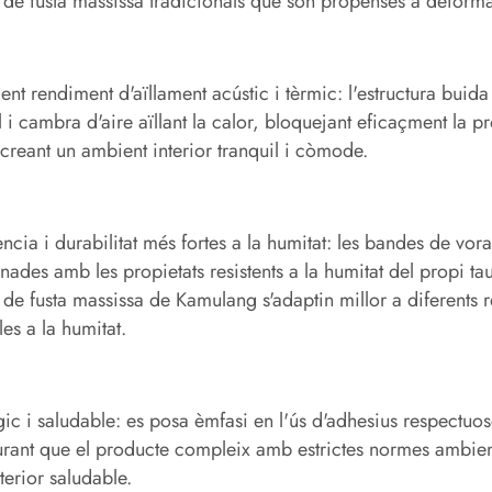
 de fusta massissa tradicionals que són propenses a deforma
lent rendiment d'aïllament acústic i tèrmic: l'estructura buid
l i cambra d'aire aïllant la calor, bloquejant eficaçment la p
 creant un ambient interior tranquil i còmode.
ència i durabilitat més fortes a la humitat: les bandes de vor
ades amb les propietats resistents a la humitat del propi ta
 de fusta massissa de Kamulang s'adaptin millor a diferents
les a la humitat.
ic i saludable: es posa èmfasi en l'ús d'adhesius respectu
rant que el producte compleix amb estrictes normes ambien
nterior saludable.