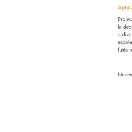
Aplic
Projec
la dec
a dive
escoles
fusta 
Necess