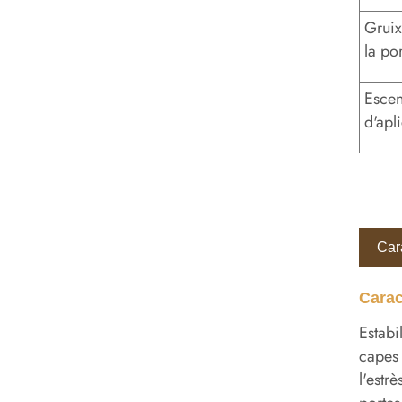
Gruix
la po
Escen
d'apl
Cara
Carac
Estabi
capes 
l'estr