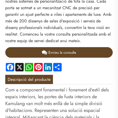
nostres sistemes de personalització de tota la casa. Cada
porta se sotmet a un mecanitzat CNC de precisió per
garantir un ajust perfecte a viles i apartaments de luxe. Amb
més de 200 dissenys de sales d'exposició i serveis de
disseny professionals individuals, convertim la teva visió en
realitat. Comenceu la vostra consulta personalitzada amb el
nostre equip de servei dedicat avui mateix.
Envieu la consulta
Facebook
X
WhatsApp
Pinterest
LinkedIn
Share
Descripció del producte
Com a component fonamental i fonament d'estil dels
espais interiors, les portes de fusta interiors de
Kamulang van molt més enllà de la simple divisió
d'habitacions. Representen una solució espacial
integral. Mitjançant la ciència dels materials i la