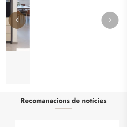


Armaris de taulers orientats
Veure més >>
Recomanacions de notícies