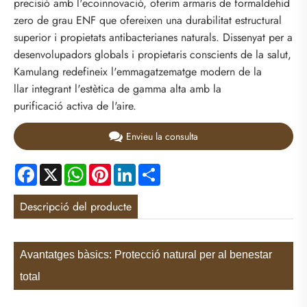
precisió amb l'ecoinnovació, oferim armaris de formaldehid
zero de grau ENF que ofereixen una durabilitat estructural
superior i propietats antibacterianes naturals. Dissenyat per a
desenvolupadors globals i propietaris conscients de la salut,
Kamulang redefineix l'emmagatzematge modern de la
llar integrant l'estètica de gamma alta amb la
purificació activa de l'aire.
Envieu la consulta
Facebook
X
WhatsApp
Pinterest
LinkedIn
Share
Descripció del producte
Avantatges bàsics: Protecció natural per al benestar
total