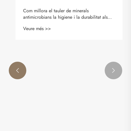


Com millora el tauler de minerals
antimicrobians la higiene i la durabilitat als
edificis moderns?
Veure més >>