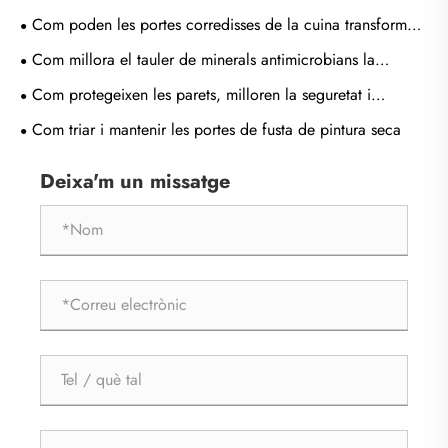
llar?
Com poden les portes corredisses de la cuina transformar
el vostre espai i millorar la vida quotidiana?
Com millora el tauler de minerals antimicrobians la
higiene i la durabilitat als edificis moderns?
Com protegeixen les parets, milloren la seguretat i
allargan la vida útil de la porta?
Com triar i mantenir les portes de fusta de pintura seca
Deixa'm un missatge