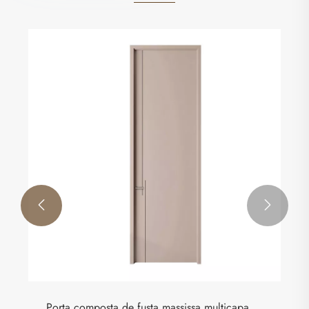
Tauler compost de fibra de bambú-fusta
Veure més >>

