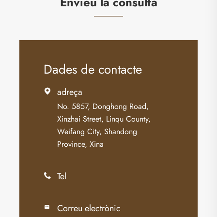
Envieu la consulta
Dades de contacte
adreça

No. 5857, Donghong Road,
Xinzhai Street, Linqu County,
Weifang City, Shandong
Province, Xina
Tel

Correu electrònic
