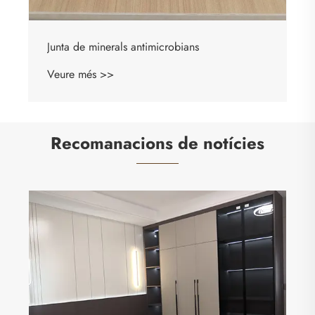
Recomanacions de notícies
Com el tauler de minerals antimicrobians
millora la higiene i la durabilitat als espais
moderns
Veure més >>