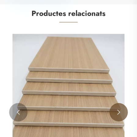
Productes relacionats
Panell compost de plàstic de pedra
Veure més >>

